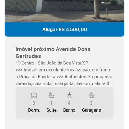
Alugar R$ 4.500,00
Imóvel próximo Avenida Dona
Gertrudes
Centro - São João da Boa Vista/SP
>>> Imóvel em excelente localização, em frente
à Praça da Bandeira >>> Ambientes: 3 garagens,
varanda, sala estar, sala jantar, lavabo, sala tv, 3
dormitórios (sendo 1 suíte), cozinha, área de
serviço, área goumert com churrasqueira,
3
1
4
3
banheiro, quintal >>> Área Terreno: 440m2,
Dorm.
Suite
Banho
Garagens
Construção 298m2 >>> Valor Venda: R$
1.300.000 >>> Valor Aluguel: R$ 4.5000 + IPTU
>>> Martins Imóveis SJBV