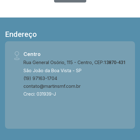
Endereço
Centro
Rua General Osório, 115 - Centro, CEP:
13870-431
São João da Boa Vista - SP
(19) 97163-1704
contato@martinsmf.com.br
Creci: 031939-J