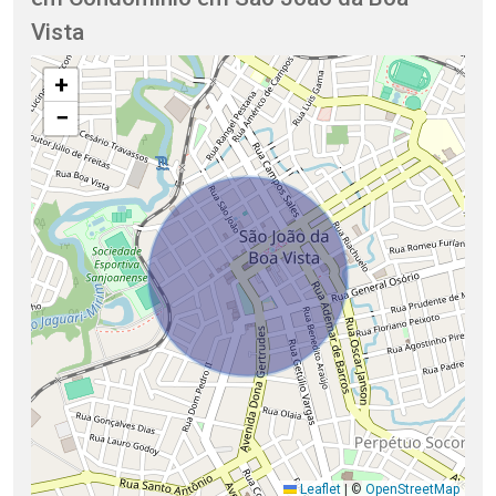
Vista
+
−
Leaflet
|
©
OpenStreetMap