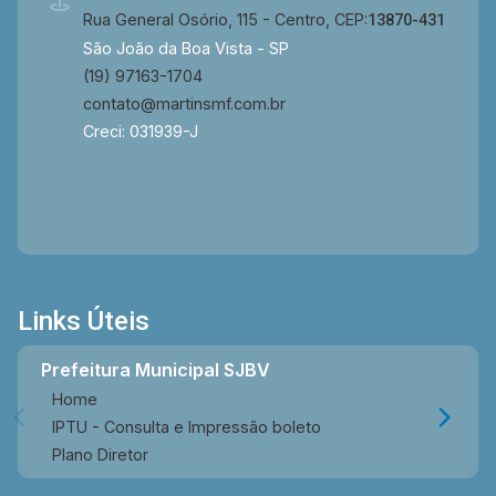
Rua General Osório, 115 - Centro, CEP:
13870-431
São João da Boa Vista - SP
(19) 97163-1704
contato@martinsmf.com.br
Creci: 031939-J
Links Úteis
Prefeitura Municipal SJBV
Home
IPTU - Consulta e Impressão boleto
Plano Diretor