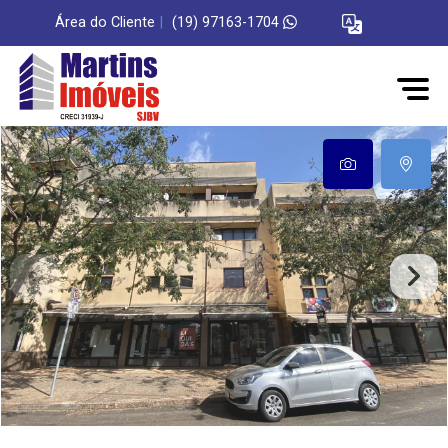
Área do Cliente
|
(19) 97163-1704