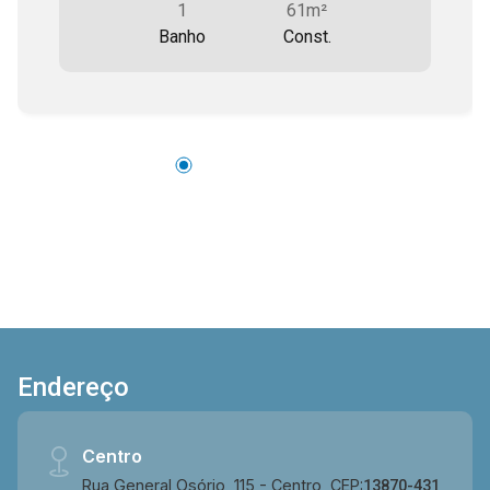
1
61m²
Banho
Const.
Endereço
Centro
Rua General Osório, 115 - Centro, CEP:
13870-431