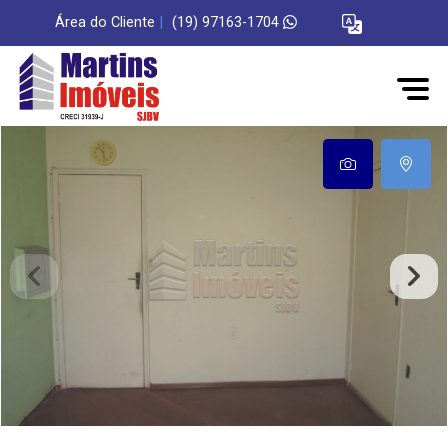
Área do Cliente
|
(19) 97163-1704