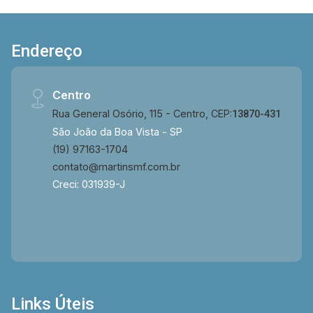
Endereço
Centro
Rua General Osório, 115 - Centro, CEP:
13870-431
São João da Boa Vista - SP
(19) 97163-1704
contato@martinsmf.com.br
Creci: 031939-J
Links Úteis