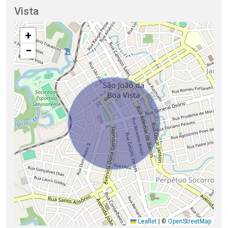
Vista
+
−
Leaflet
|
©
OpenStreetMap