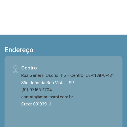
Endereço
Centro
Rua General Osório, 115 - Centro, CEP:
13870-431
São João da Boa Vista - SP
(19) 97163-1704
contato@martinsmf.com.br
Creci: 031939-J