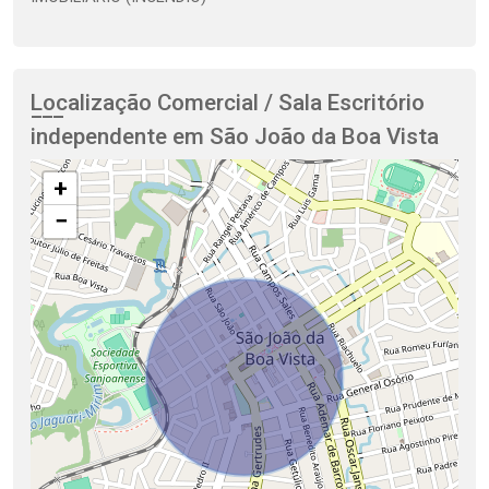
Localização Comercial / Sala Escritório
independente em São João da Boa Vista
+
−