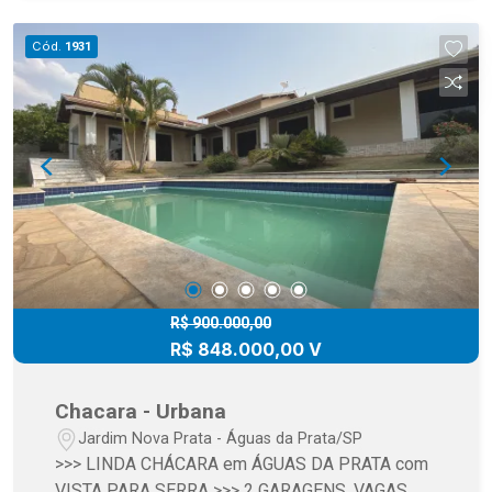
>>> ÁREA TERRENO: 4.000 m2 >>> ÁREA
CONSTRUÇÃO: 713 m2 >>> VALOR: R$
Cód.
1931
3.800.000,00
R$ 900.000,00
R$ 848.000,00 V
Chacara - Urbana
Jardim Nova Prata - Águas da Prata/SP
>>> LINDA CHÁCARA em ÁGUAS DA PRATA com
VISTA PARA SERRA >>> 2 GARAGENS, VAGAS