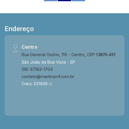
Endereço
Centro
Rua General Osório, 115 - Centro, CEP:
13870-431
São João da Boa Vista - SP
(19) 97163-1704
contato@martinsmf.com.br
Creci: 031939-J