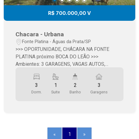
R$ 700.000,00 V
Chacara - Urbana
Fonte Platina - Águas da Prata/SP
>>> OPORTUNIDADE, CHÁCARA NA FONTE
PLATINA próximo BOCA DO LEÃO >>>
Ambientes: 3 GARAGENS, VAGAS AUTOS,
VARANDA, SALA ESTAR, SALA JANTAR, 3
DORMITÓRIOS (SUÍTE), BANHEIRO, COZINHA,
3
1
2
3
ÁREA SERVIÇO, ÁREA GOUMERT, JARDIM,
Dorm.
Suite
Banho
Garagens
POMAR >>> ÁREA TERRENO: 1.320 m2 >>> ÁREA
CONSTRUÇÃO: 233 m2 >>> VALOR: R$
700.000,00
«
1
»