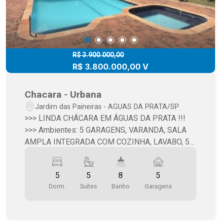
R$ 3.900.000,00
R$ 3.800.000,00 V
Chacara - Urbana
Jardim das Paineiras - AGUAS DA PRATA/SP
>>> LINDA CHÁCARA EM ÁGUAS DA PRATA !!!
>>> Ambientes: 5 GARAGENS, VARANDA, SALA
AMPLA INTEGRADA COM COZINHA, LAVABO, 5
SUÍTES (SENDO 2 COM ARMÁRIOS
EMBUTIDOS), ÁREA DE SERVIÇO, DESPENSA,
5
5
8
5
ÁREA GOUMERT COM CHURRASQUEIRA E
Dorm.
Suítes
Banho
Garagens
FORNO À LENHA, PISCINA, VESTIÁRIO, QUADRA
POLIESPORTIVA, CAPELA, ÁREA PARA
ACADEMIA, POMAR, JARDIM, QUINTAL AMPLO