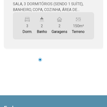
SALA, 3 DORMITÓRIOS (SENDO 1 SUÍTE),
BANHEIRO, COPA, COZINHA, ÁREA DE
SERVIÇO, QUINTAL >>> ÁREA TERRENO: 150m2
>>> ÁREA CONSTRUÇÃO: 126m2 >>> VALOR: R$
3
2
2
150m²
600.000
Dorm.
Banho
Garagens
Terreno