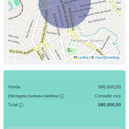
Leaflet
|
©
OpenStreetMap
580.000,00
Venda
Consulte-nos
(ITBI, Registro, Escritura e Certidões)
Total
580.000,00