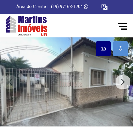
Área do Cliente
|
(19) 97163-1704