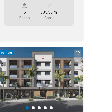
COMERCIAIS, COPA, 5 BANHEIROS >>>
Valor: R$ 1.700.000,00
5
335.55 m²
Banho
Const.
Cód.
1981