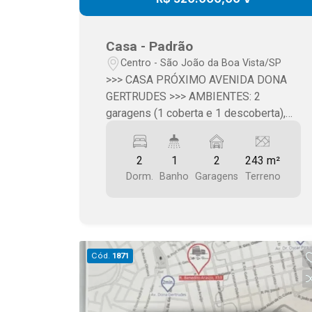
imobiliário
Casa - Padrão
Centro - São João da Boa Vista/SP
>>> CASA PRÓXIMO AVENIDA DONA
GERTRUDES >>> AMBIENTES: 2
garagens (1 coberta e 1 descoberta),
sala ampla (estar e jantar), 2
dormitórios, banheiro, cozinha com
2
1
2
243 m²
gabinete, área de serviço, edícula
Dorm.
Banho
Garagens
Terreno
(deposito), quintal com jardim
(jabuticabeira). >>> ÁREA TERRENO:
243,00 m2 >>> ÁREA CONSTRUÇÃO:
114,00 m2 >>> VALOR: R$ 520.000,00
Cód.
1871