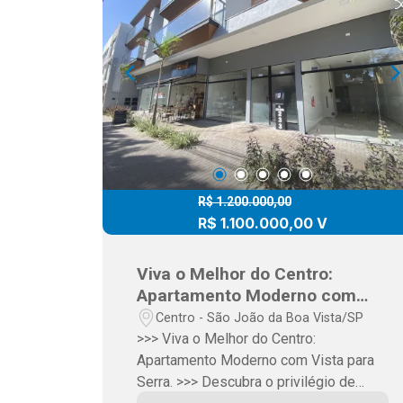
R$ 1.200.000,00
R$ 1.100.000,00 V
Viva o Melhor do Centro:
Apartamento Moderno com
Vista para Serra !!!
Centro - São João da Boa Vista/SP
>>> Viva o Melhor do Centro:
Apartamento Moderno com Vista para
Serra. >>> Descubra o privilégio de