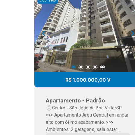
Cód.
2163
ideal para refeições em família. Lazer
Privativo: Salão de festas perfeito para
celebrações e um quintal amplo.
Espaço Extra: Sótão e um porão
totalmente habitável (perfeito para
escritório, estúdio ou adega). Serviço:
Área de serviço reservada e
funcional.?? Segurança Máxima e
Tecnologia:Portão automático rápido.
Sistema de alarme monitorado.Câmeras
de segurança instaladas.Cerca elétrica
R$ 1.000.000,00 V
em todo o perímetro.? Valores e
Metragem:Área do Terreno: 450 m²Área
Construída: 255 m² Investimento: R$
Apartamento - Padrão
990.000,00
Centro - São João da Boa Vista/SP
>>> Apartamento Área Central em andar
alto com ótimo acabamento. >>>
Ambientes: 2 garagens, sala estar