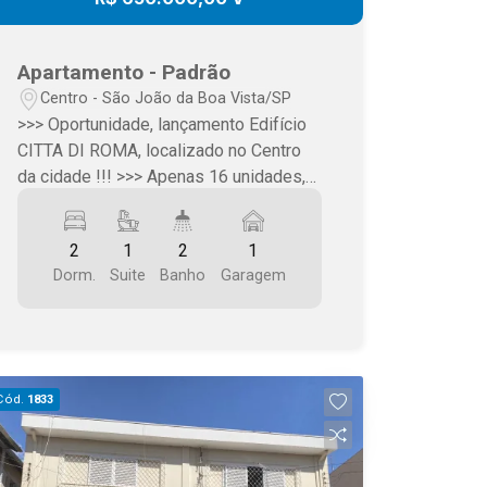
Apartamento - Padrão
Centro - São João da Boa Vista/SP
>>> Oportunidade, lançamento Edifício
CITTA DI ROMA, localizado no Centro
da cidade !!! >>> Apenas 16 unidades,
sendo 4 apartamentos por pavimento
>>> Garagem, sala integrada com
2
1
2
1
cozinha, varanda goumert, 2 dormitórios
Dorm.
Suite
Banho
Garagem
(sendo 1 suíte), banheiro, área de
serviço >>> Venha conhecer este novo
empreendimento, valores e formas de
pagamento com a Martins Imóveis
SJBV (19) 3623.4583 ou (19)
Cód.
1833
99266.1633