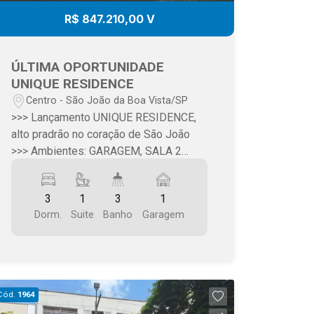
R$ 847.210,00 V
ÚLTIMA OPORTUNIDADE
UNIQUE RESIDENCE
Centro - São João da Boa Vista/SP
>>> Lançamento UNIQUE RESIDENCE,
alto pradrão no coração de São João
>>> Ambientes: GARAGEM, SALA 2
AMBIENTES, LAVABO, VARANDA
GOUMERT COM CHURRASQUEIRA, 3
3
1
3
1
DORMITÓRIOS (SUÍTE COM
Dorm.
Suite
Banho
Garagem
VARANDA), COZINHA, ÁREA DE
SERVIÇO >>> Área: 93,10m2 privativos
+ garagem >>> Valor: R$ 847.210,00
Cód.
1964