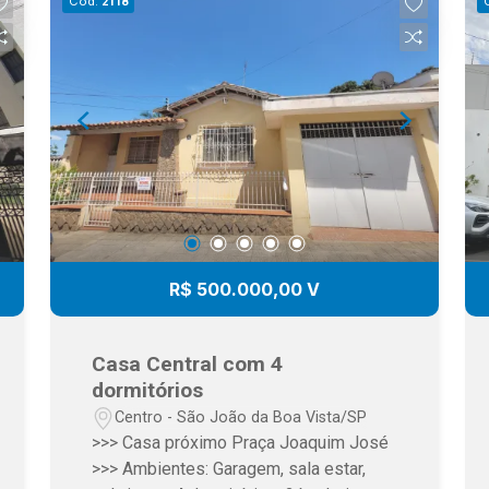
Cód.
2118
excelente iluminação natural. Várias
Salas: Espaços versáteis para home
theater, escritórios, reuniões ou
múltiplos livings. Salão Grande: Salão
de festas ou área de eventos privativa
com grande capacidade. ? Lazer de
Clube PrivativoPiscina Grande: Perfeita
para dias de descanso e recepções.
Sauna: Espaço de relaxamento
integrado à área de lazer.Quadra
Poliesportiva: Estrutura completa para
R$ 500.000,00 V
futebol, basquete e vôlei, peteca .
Quadra de Squash: Diferencial
exclusivo para amantes do esporte.?
Casa Central com 4
Localização Imbatível no Coração do
dormitórios
Centro: Perto de tudo, com fácil acesso
Centro - São João da Boa Vista/SP
e máxima conveniência.? Agende sua
>>> Casa próximo Praça Joaquim José
Visita Venha conhecer de perto o
>>> Ambientes: Garagem, sala estar,
potencial impressionante deste imóvel