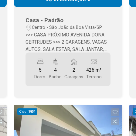
Casa - Padrão
Centro - São João da Boa Vista/SP
>>> CASA PRÓXIMO AVENIDA DONA
GERTRUDES >>> 2 GARAGENS, VAGAS
AUTOS, SALA ESTAR, SALA JANTAR,
ESCRITÓRIO, 5 DORMITÓRIOS, 3
BANHEIROS, COZINHA, COPA,
5
4
2
426 m²
DESPENSA, ÁREA DE SERVIÇO,
Dorm.
Banho
Garagens
Terreno
BANHEIRO SERVIÇO, DEPÓSITO,
PORTÃO AUTOMÁTICO, JARDIM,
QUINTAL >>> ÁREA TERRENO: 426,00
m2 >>> ÁREA CONSTRUÇÃO: 416,00
m2 >>> VALOR: R$ 1.260.000,00
Cód.
1851