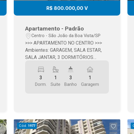
R$ 800.000,00 V
Apartamento - Padrão
Centro - São João da Boa Vista/SP
>>> APARTAMENTO NO CENTRO >>>
Ambientes: GARAGEM, SALA ESTAR,
SALA JANTAR, 3 DORMITÓRIOS
(SUÍTE) COM ARMÁRIOS EMBUTIDOS,
COZINHA PLANEJADA, DESPENSA,
3
1
3
1
ÁREA DE SERVIÇO >>> VALOR: R$
Dorm.
Suite
Banho
Garagem
800.000,00
Cód.
1977