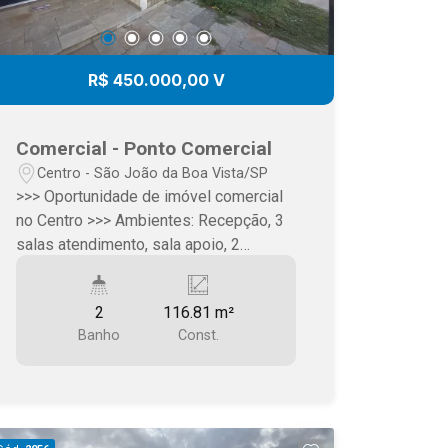
R$ 450.000,00 V
Comercial - Ponto Comercial
Centro - São João da Boa Vista/SP
>>> Oportunidade de imóvel comercial
no Centro >>> Ambientes: Recepção, 3
salas atendimento, sala apoio, 2
banheiros, copa, quintal >>> Área
Terreno 177m2, Construção 116m2 >>>
2
116.81 m²
Valor R$ 450.000 >>> Informações (19)
Banho
Const.
3623.4583 ou 99266.1663 >>> Martins
Imóveis SJBV