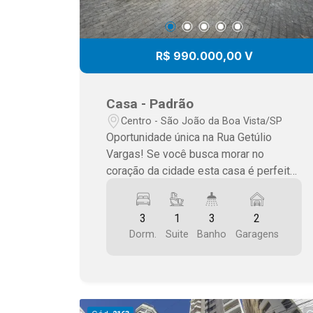
R$ 990.000,00 V
Casa - Padrão
Centro - São João da Boa Vista/SP
Oportunidade única na Rua Getúlio
Vargas! Se você busca morar no
coração da cidade esta casa é perfeita.
Com 255m² de área construída em um
terreno gigante de 450m², o imóvel une
3
1
3
2
localização privilegiada, segurança total
Dorm.
Suite
Banho
Garagens
e ambientes amplos para toda a
família.? Destaques do Imóvel:3
Dormitórios: Sendo 1 suíte espaçosa.
Vagas: Garagem coberta para 2 carros.
Área Social: Sala ampla ,copa-cozinha