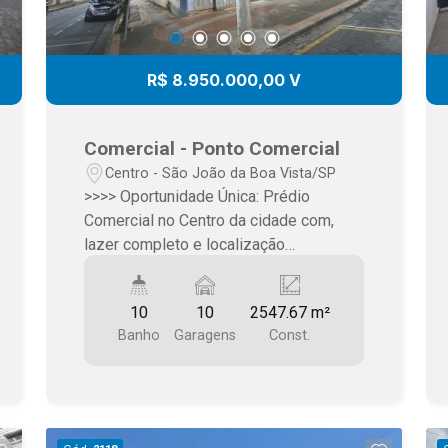
R$ 8.950.000,00 V
Comercial - Ponto Comercial
Centro - São João da Boa Vista/SP
>>>> Oportunidade Única: Prédio
Comercial no Centro da cidade com,
lazer completo e localização
estratégica em um só lugar. Ideal para
quem busca uma ponto exclusivo e de
10
10
2547.67 m²
altíssimo padrão ou uma sede
Banho
Garagens
Const.
corporativa imponente (clínicas,
embaixadas, sedes de empresas ou
clubes privados). >>>> Estrutura do
Imóvel3 Pavimentos: Ambientes
amplos, bem distribuídos e com