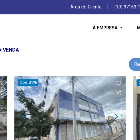
Área do Cliente
|
(19) 97163-
A EMPRESA
M
A VENDA
Re
Cód.
2176